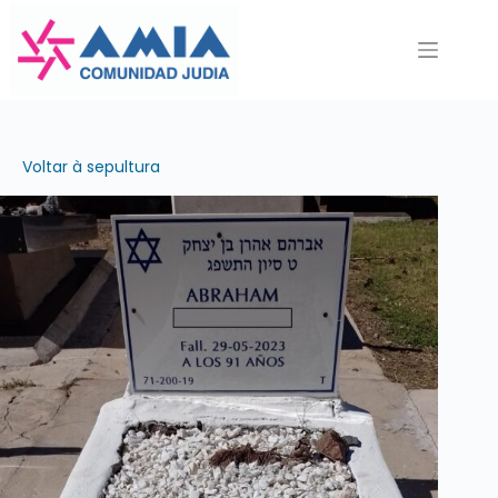
Pular
para
o
conteúdo
Voltar à sepultura