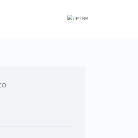
PT
to