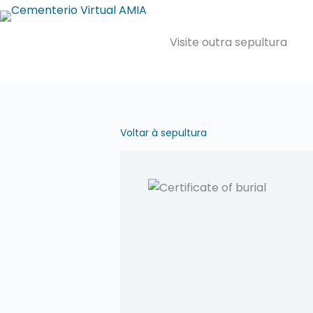
Pular
para
Visite outra sepultura
o
conteúdo
Voltar à sepultura