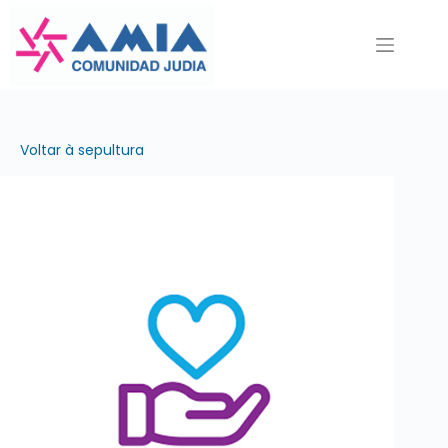
Pular
para
o
conteúdo
Voltar à sepultura