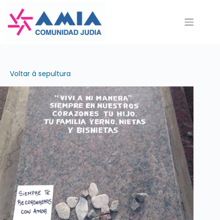
Pular
para
o
conteúdo
Voltar à sepultura