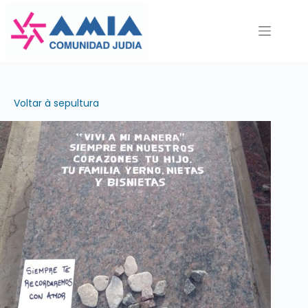
Pular
para
o
conteúdo
Voltar à sepultura