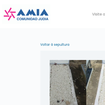
Pular
para
Visite 
o
conteúdo
Voltar à sepultura