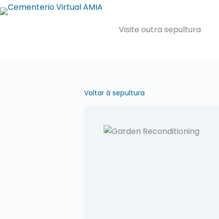
Pular
para
Visite outra sepultura
o
conteúdo
Voltar à sepultura