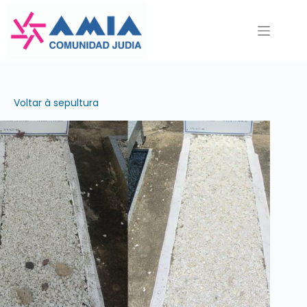
Pular
para
o
conteúdo
Voltar à sepultura