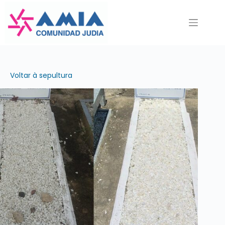
Pular
para
o
conteúdo
Voltar à sepultura