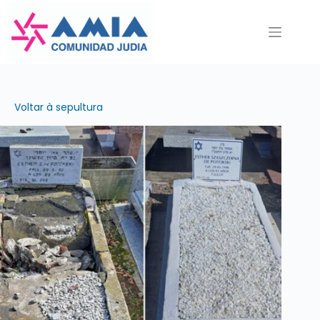
Pular
para
o
conteúdo
Voltar à sepultura