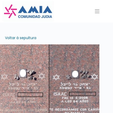
Pular
para
o
conteúdo
Voltar à sepultura