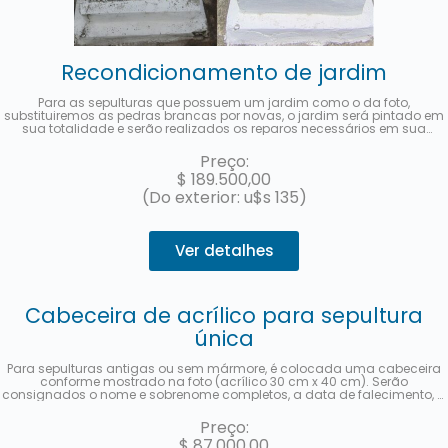
Recondicionamento de jardim
Para as sepulturas que possuem um jardim como o da foto,
substituiremos as pedras brancas por novas, o jardim será pintado em
sua totalidade e serão realizados os reparos necessários em sua
estrutura.
Não inclui a substituição da cabeceira de acrílico com o
nome e os dados do falecido.
Em até 3 parcelas sem juros com
Preço:
MercadoPago.
$
189.500,00
(Do exterior: u$s 135)
Ver detalhes
Cabeceira de acrílico para sepultura
única
Para sepulturas antigas ou sem mármore, é colocada uma cabeceira
conforme mostrado na foto (acrílico 30 cm x 40 cm). Serão
consignados o nome e sobrenome completos, a data de falecimento, a
idade no momento do falecimento, em espanhol e hebraico, bem como
a localização (quadra, fileira e sepultura). Uma foto será enviada assim
Preço:
que o trabalho for concluído. Em até 3 parcelas sem juros com
$
87.000,00
MercadoPago.