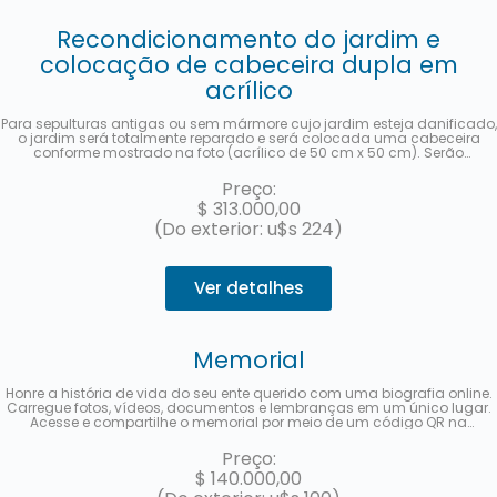
Recondicionamento do jardim e
colocação de cabeceira dupla em
acrílico
Para sepulturas antigas ou sem mármore cujo jardim esteja danificado,
o jardim será totalmente reparado e será colocada uma cabeceira
conforme mostrado na foto (acrílico de 50 cm x 50 cm). Serão
consignados o nome e sobrenome completos, a data de falecimento, a
idade no momento do falecimento, em espanhol e hebraico, bem como
Preço:
a localização (quadra, fileira e sepultura) de cada falecido. Será
$
313.000,00
enviada uma foto após a conclusão do trabalho. Em até 3 parcelas
sem juros com MercadoPago.
(Do exterior: u$s 224)
Ver detalhes
Memorial
Honre a história de vida do seu ente querido com uma biografia online.
Carregue fotos, vídeos, documentos e lembranças em um único lugar.
Acesse e compartilhe o memorial por meio de um código QR na
sepultura, disponível para as visitas, ou a partir de um link multimídia
para divulgar nas redes sociais. Em até 3 parcelas sem juros com
Preço:
MercadoPago.
$
140.000,00