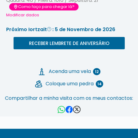
Quadra:
46
/ Fileira:
1016
/ Sepultura:
21
Como faço para chegar lá?
Modificar dados
Próximo Iortzait
: 5 de Novembro de 2026
RECEBER LEMBRETE DE ANIVERSÁRIO
Acenda uma vela
12
Coloque uma pedra
14
Compartilhar a minha visita com os meus contactos: