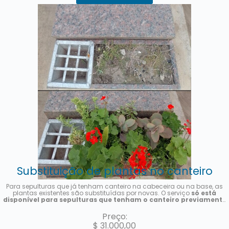
Substituição de plantas no canteiro
Para sepulturas que já tenham canteiro na cabeceira ou na base, as
plantas existentes são substituídas por novas. O serviço
só está
disponível para sepulturas que tenham o canteiro previamente
instalado e é realizado uma única vez
. Serão colocadas plantas
sazonais, a foto é meramente ilustrativa. Uma foto do serviço será
Preço:
enviada assim que estiver concluído.
$
31.000,00