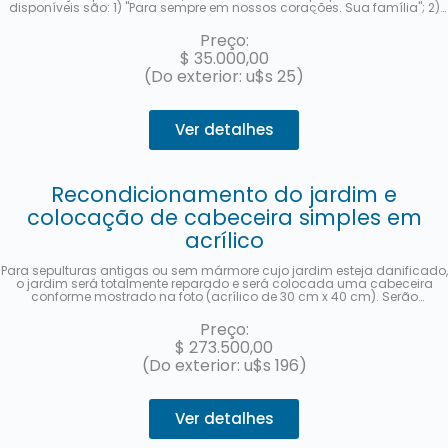
disponíveis são: 1) "Para sempre em nossos corações. Sua família"; 2)
"Sempre nos lembraremos de você com amor"; 3) "Obrigado por nos
deixar seu exemplo. Nós o amaremos para sempre." e 4) "Sua família se
Preço:
lembra de você." Ao contratar o serviço, você deve indicar a frase
$
35.000,00
selecionada na seção "observações". Enviaremos uma foto para seu e-
mail quando estiver concluído.
(Do exterior: u$s 25)
Ver detalhes
Recondicionamento do jardim e
colocação de cabeceira simples em
acrílico
Para sepulturas antigas ou sem mármore cujo jardim esteja danificado,
o jardim será totalmente reparado e será colocada uma cabeceira
conforme mostrado na foto (acrílico de 30 cm x 40 cm). Serão
consignados o nome e sobrenome completos, a data de falecimento, a
idade no momento do falecimento, em espanhol e hebraico, bem como
Preço:
a localização (quadra, fileira e sepultura). Será enviada uma foto após
$
273.500,00
a conclusão do trabalho. Em até 3 parcelas sem juros com
MercadoPago.
(Do exterior: u$s 196)
Ver detalhes