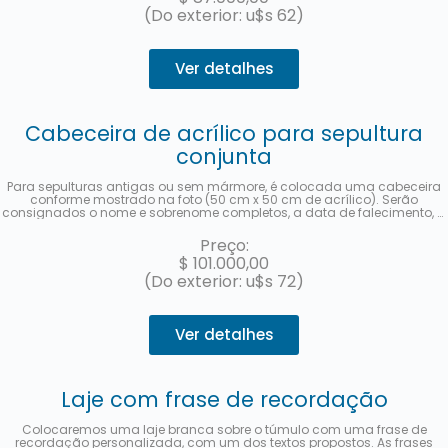
(Do exterior: u$s 62)
Ver detalhes
Cabeceira de acrílico para sepultura
conjunta
Para sepulturas antigas ou sem mármore, é colocada uma cabeceira
conforme mostrado na foto (50 cm x 50 cm de acrílico). Serão
consignados o nome e sobrenome completos, a data de falecimento, a
idade no momento do falecimento, em espanhol e hebraico, bem como
a localização (quadra, fileira e sepultura) de cada falecido. Uma foto
Preço:
será enviada assim que o trabalho for concluído. Em até 3 parcelas
$
101.000,00
sem juros com MercadoPago.
(Do exterior: u$s 72)
Ver detalhes
Laje com frase de recordação
Colocaremos uma laje branca sobre o túmulo com uma frase de
recordação personalizada, com um dos textos propostos. As frases