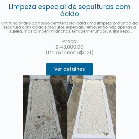
Limpeza especial de sepulturas com
ácido
Um funcionário do nosso cemitério realizará uma limpeza profunda da
sepultura com ácido e produtos especiais, removendo não apenas a
sujeira, mas também manchas, ferrugem e fungos.
A limpeza
profunda será realizada apenas uma vez; não se trata de um
serviço de limpeza recorrente.
Enviaremos uma foto após a
Preço:
conclusão do serviço.
$
43.000,00
(Do exterior: u$s 31)
Ver detalhes