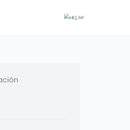
ES
ación