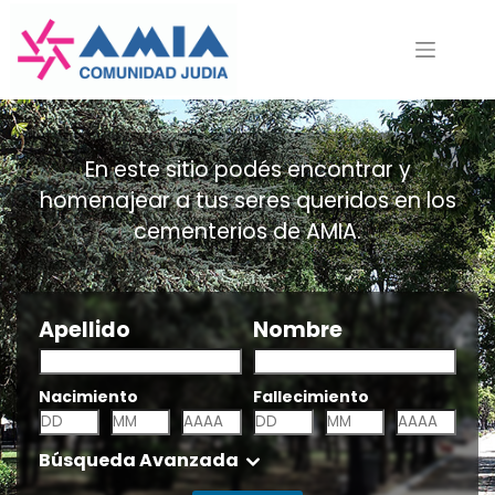
Saltar
al
contenido
En este sitio podés encontrar y
homenajear a tus seres queridos en los
cementerios de AMIA.
Apellido
Nombre
Nacimiento
Fallecimiento
Búsqueda Avanzada