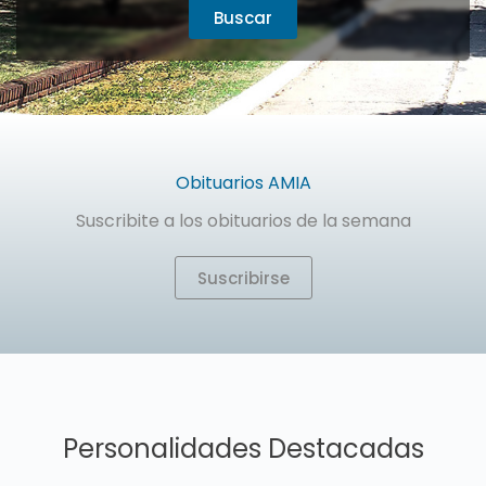
Cementerio
Manzana
Tablón
Sepultura
Apodo / Alias
Obituarios AMIA
No pude encontrar una sepultura
Suscribite a los obituarios de la semana
Suscribirse
Personalidades Destacadas