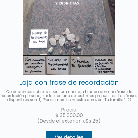
Laja con frase de recordación
Colocaremos sobre la sepultura una laja blanca con una frase de
recordación personalizada, con uno de los textos propuestos. Las frases
disponibles son: 1) "Por siempre en nuestro corazón. Tu familia"; 2)
"Siempre te recordaremos con amor"; 3) "Gracias por dejarnos tu
ejemplo. Te amaremos por siempre." y 4) "Tu familia te recuerda.".
Precio:
Deberá indicar al contratar el servicio la frase seleccionada en la
$
35.000,00
sección "observaciones". Le enviaremos una foto a su e-mail cuando se
haya realizado.
(Desde el exterior: u$s 25)
Ver detalles