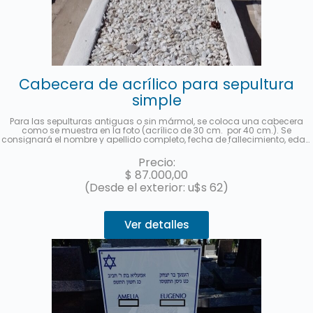
Cabecera de acrílico para sepultura
simple
Para las sepulturas antiguas o sin mármol, se coloca una cabecera
como se muestra en la foto (acrílico de 30 cm. por 40 cm.). Se
consignará el nombre y apellido completo, fecha de fallecimiento, edad
al fallecer, en castellano y hebreo más la ubicación (manzana, tablón y
sepultura). Se enviará una foto una vez finalizado el trabajo. Hasta 3
Precio:
cuotas sin interés con MercadoPago.
$
87.000,00
(Desde el exterior: u$s 62)
Ver detalles