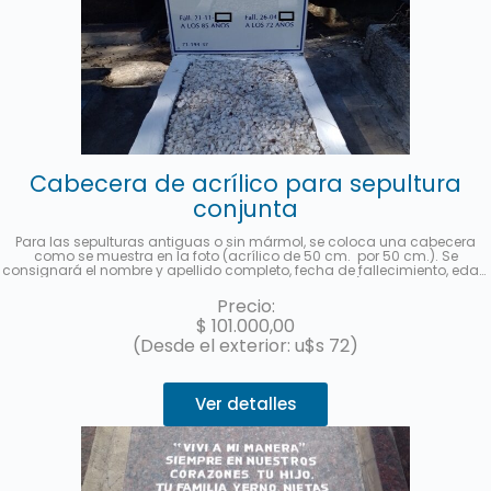
Cabecera de acrílico para sepultura
conjunta
Para las sepulturas antiguas o sin mármol, se coloca una cabecera
como se muestra en la foto (acrílico de 50 cm. por 50 cm.). Se
consignará el nombre y apellido completo, fecha de fallecimiento, edad
al fallecer, en castellano y hebreo más la ubicación (manzana, tablón y
sepultura) de cada fallecido. Se enviará una foto una vez finalizado el
Precio:
trabajo. Hasta 3 cuotas sin interés con MercadoPago.
$
101.000,00
(Desde el exterior: u$s 72)
Ver detalles