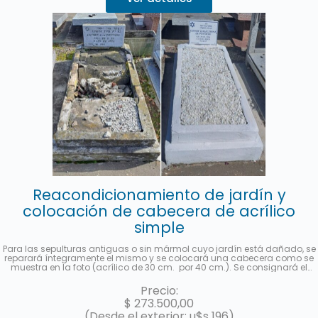
Reacondicionamiento de jardín y
colocación de cabecera de acrílico
simple
Para las sepulturas antiguas o sin mármol cuyo jardín está dañado, se
reparará íntegramente el mismo y se colocará una cabecera como se
muestra en la foto (acrílico de 30 cm. por 40 cm.). Se consignará el
nombre y apellido completo, fecha de fallecimiento, edad al fallecer, en
castellano y hebreo más la ubicación (manzana, tablón y sepultura). Se
Precio:
enviará una foto una vez finalizado el trabajo. Hasta 3 cuotas sin interés
$
273.500,00
con MercadoPago.
(Desde el exterior: u$s 196)