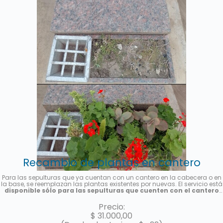
Recambio de plantas en cantero
Para las sepulturas que ya cuentan con un cantero en la cabecera o en
la base, se reemplazan las plantas existentes por nuevas. El servicio está
disponible sólo para las sepulturas que cuenten con el cantero
previamente instalado y es por única vez
. Se colocarán plantas de
estación, la foto es meramente ilustrativa. Se enviará una foto del
Precio:
servicio una vez finalizado.
$
31.000,00