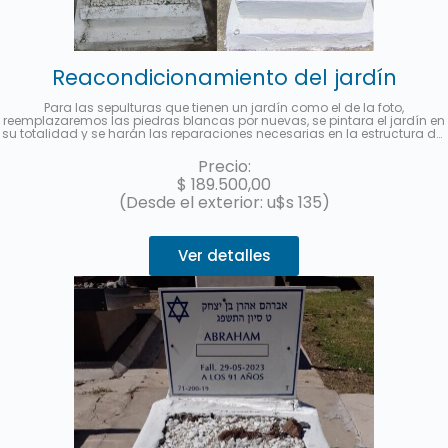
Reacondicionamiento del jardín
Para las sepulturas que tienen un jardín como el de la foto,
reemplazaremos las piedras blancas por nuevas, se pintara el jardín en
su totalidad y se harán las reparaciones necesarias en la estructura del
mismo.
No incluye el reemplazo de la cabecera de acrílico con el
nombre y los datos del fallecido.
Hasta 3 cuotas sin interés con
Precio:
MercadoPago.
$
189.500,00
(Desde el exterior: u$s 135)
Ver detalles