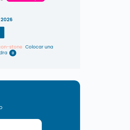
 2026
Colocar una
edra
0
o