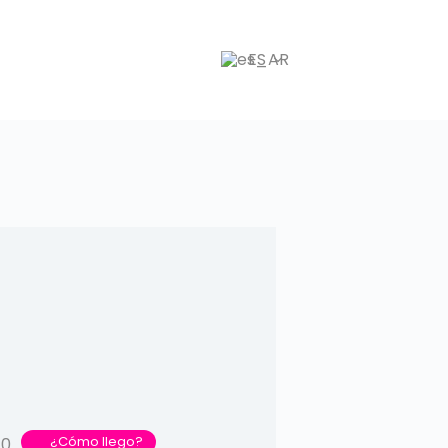
ES
¿Cómo llego?
10