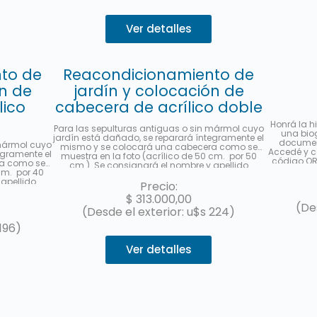
Ver detalles
to de
Reacondicionamiento de
ón de
jardín y colocación de
lico
cabecera de acrílico doble
Honrá la h
Para las sepulturas antiguas o sin mármol cuyo
una biog
jardín está dañado, se reparará íntegramente el
document
 mármol cuyo
mismo y se colocará una cabecera como se
Accedé y c
egramente el
muestra en la foto (acrílico de 50 cm. por 50
código QR 
ra como se
cm.). Se consignará el nombre y apellido
visitas o
 cm. por 40
completo, fecha de fallecimiento, edad al
difundir e
apellido
fallecer, en castellano y hebreo más la
Precio:
, edad al
ubicación (manzana, tablón y sepultura) de
$
313.000,00
 más la
cada fallecido. Se enviará una foto una vez
(De
ltura). Se
(Desde el exterior: u$s 224)
finalizado el trabajo. Hasta 3 cuotas sin interés
el trabajo.
con MercadoPago.
196)
rcadoPago.
Ver detalles