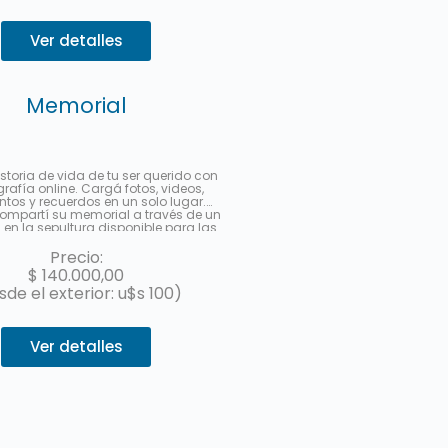
Ver detalles
Memorial
istoria de vida de tu ser querido con
rafía online. Cargá fotos, videos,
os y recuerdos en un solo lugar.
ompartí su memorial a través de un
en la sepultura disponible para las
 a partir de un link multimedia para
n redes sociales. Hasta 3 cuotas sin
Precio:
interés con MercadoPago.
$
140.000,00
sde el exterior: u$s 100)
Ver detalles