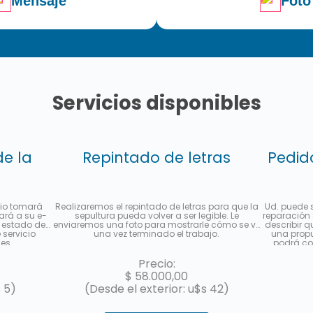
Mensaje
Foto
Servicios disponibles
de la
Repintado de letras
Pedid
io tomará
Realizaremos el repintado de letras para que la
Ud. puede s
iará a su e-
sepultura pueda volver a ser legible. Le
reparación 
 estado de
enviaremos una foto para mostrarle cómo se ve
describir q
servicio
una vez terminado el trabajo.
una propu
es.
podrá co
puede abon
con Me
Precio:
$
58.000,00
 5)
(Desde el exterior: u$s 42)