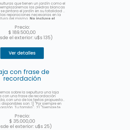
pulturas que tienen un jardín como el
 reemplazaremos las piedras blancas
se pintara el jardín en su totalidad y
las reparaciones necesarias en la
ctura del mismo.
No incluye el
de la cabecera de acrílico con el
 los datos del fallecido.
Hasta 3
Precio:
s sin interés con MercadoPago.
$
189.500,00
sde el exterior: u$s 135)
Ver detalles
aja con frase de
recordación
emos sobre la sepultura una laja
 con una frase de recordación
da, con uno de los textos propuestos.
 disponibles son: 1) "Por siempre en
orazón. Tu familia"; 2) "Siempre te
remos con amor"; 3) "Gracias por
 ejemplo. Te amaremos por siempre."
Precio:
milia te recuerda.". Deberá indicar al
$
35.000,00
l servicio la frase seleccionada en la
sde el exterior: u$s 25)
servaciones". Le enviaremos una foto
-mail cuando se haya realizado.