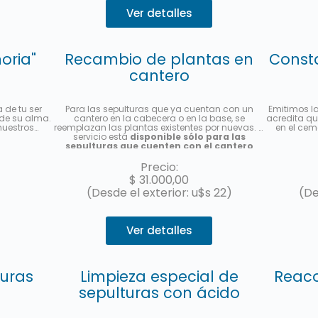
Ver detalles
oria"
Recambio de plantas en
Const
cantero
de tu ser
Para las sepulturas que ya cuentan con un
Emitimos l
 de su alma.
cantero en la cabecera o en la base, se
acredita qu
nuestros
reemplazan las plantas existentes por nuevas. El
en el cem
servicio está
disponible sólo para las
sepulturas que cuenten con el cantero
previamente instalado y es por única vez
.
Se colocarán plantas de estación, la foto es
Precio:
meramente ilustrativa. Se enviará una foto del
$
31.000,00
servicio una vez finalizado.
(Desde el exterior: u$s 22)
(De
Ver detalles
turas
Limpieza especial de
Reaco
sepulturas con ácido