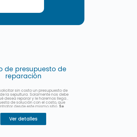
o de presupuesto de
reparación
olicitar sin costo un presupuesto de
de la sepultura. Solamente nos debe
ué desea reparar y le haremos llegar
esta de solución con el costo, que
ntratar desde este mismo sitio.
Se
ar hasta en 3 cuotas sin interés
rcadoPago.
Describa su pedido 👇
Ver detalles