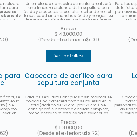
 realizará
Un empleado de nuestro cementerio realizará
Para las se
ltura para
una limpieza profunda de la sepultura con
de la foto,
pieza se
ácido y productos especiales, quitando no solo
por nuevas, 
n abono de
la suciedad sino manchas, óxido y hongos.
La
se harán 
o una vez
limpieza profunda se realizará por única
estru
vez, no es un abono de limpieza
. Le
reemplazo 
enviaremos una foto una vez finalizado el
nombre y
Precio:
servicio.
cuota
$
43.000,00
 20)
(Desde el exterior: u$s 31)
(De
Ver detalles
o para
Cabecera de acrílico para
L
le
sepultura conjunta
 mármol, se
Para las sepulturas antiguas o sin mármol, se
Colocar
stra en la
coloca una cabecera como se muestra en la
blanca
cm.). Se
foto (acrílico de 50 cm. por 50 cm.). Se
personaliza
completo,
consignará el nombre y apellido completo,
Las frases
llecer, en
fecha de fallecimiento, edad al fallecer, en
nuestro c
icación
castellano y hebreo más la ubicación
recorda
enviará una
(manzana, tablón y sepultura) de cada
dejarnos tu
Precio:
. Hasta 3
fallecido. Se enviará una foto una vez finalizado
y 4) "Tu fa
$
101.000,00
oPago.
el trabajo. Hasta 3 cuotas sin interés con
contratar e
 62)
(Desde el exterior: u$s 72)
(De
MercadoPago.
sección "ob
a su e