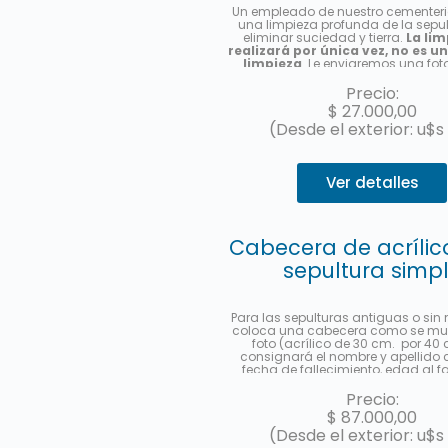
Un empleado de nuestro cementerio
una limpieza profunda de la sepu
eliminar suciedad y tierra.
La lim
realizará por única vez, no es u
limpieza
. Le enviaremos una fot
finalizado el servicio.
Precio:
$
27.000,00
(Desde el exterior: u$s
Ver detalles
Cabecera de acrílic
sepultura simp
Para las sepulturas antiguas o sin
coloca una cabecera como se mue
foto (acrílico de 30 cm. por 40 
consignará el nombre y apellido 
fecha de fallecimiento, edad al fa
castellano y hebreo más la ub
(manzana, tablón y sepultura). Se 
Precio:
foto una vez finalizado el trabajo
$
87.000,00
cuotas sin interés con Mercad
(Desde el exterior: u$s