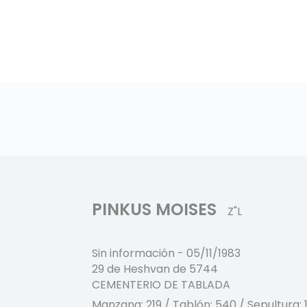
PINKUS MOISES
Z"L
Sin información
-
05/11/1983
29 de Heshvan de 5744
CEMENTERIO DE TABLADA
Manzana:
219
/ Tablón:
540
/ Sepultura: