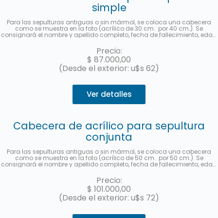
simple
Para las sepulturas antiguas o sin mármol, se coloca una cabecera
como se muestra en la foto (acrílico de 30 cm. por 40 cm.). Se
consignará el nombre y apellido completo, fecha de fallecimiento, edad
al fallecer, en castellano y hebreo más la ubicación (manzana, tablón y
sepultura). Se enviará una foto una vez finalizado el trabajo. Hasta 3
Precio:
cuotas sin interés con MercadoPago.
$
87.000,00
(Desde el exterior: u$s 62)
Ver detalles
Cabecera de acrílico para sepultura
conjunta
Para las sepulturas antiguas o sin mármol, se coloca una cabecera
como se muestra en la foto (acrílico de 50 cm. por 50 cm.). Se
consignará el nombre y apellido completo, fecha de fallecimiento, edad
al fallecer, en castellano y hebreo más la ubicación (manzana, tablón y
sepultura) de cada fallecido. Se enviará una foto una vez finalizado el
Precio:
trabajo. Hasta 3 cuotas sin interés con MercadoPago.
$
101.000,00
(Desde el exterior: u$s 72)