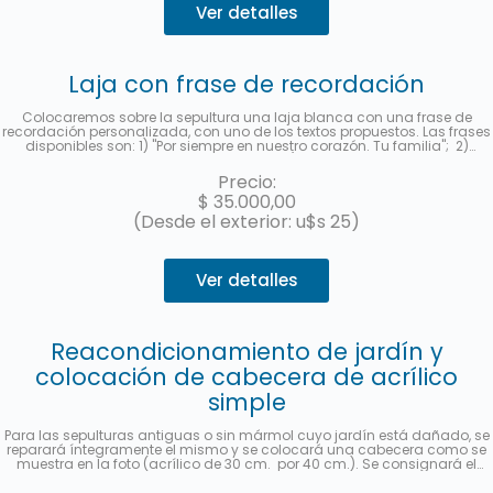
Ver detalles
Laja con frase de recordación
Colocaremos sobre la sepultura una laja blanca con una frase de
recordación personalizada, con uno de los textos propuestos. Las frases
disponibles son: 1) "Por siempre en nuestro corazón. Tu familia"; 2)
"Siempre te recordaremos con amor"; 3) "Gracias por dejarnos tu
ejemplo. Te amaremos por siempre." y 4) "Tu familia te recuerda.".
Precio:
Deberá indicar al contratar el servicio la frase seleccionada en la
$
35.000,00
sección "observaciones". Le enviaremos una foto a su e-mail cuando se
haya realizado.
(Desde el exterior: u$s 25)
Ver detalles
Reacondicionamiento de jardín y
colocación de cabecera de acrílico
simple
Para las sepulturas antiguas o sin mármol cuyo jardín está dañado, se
reparará íntegramente el mismo y se colocará una cabecera como se
muestra en la foto (acrílico de 30 cm. por 40 cm.). Se consignará el
nombre y apellido completo, fecha de fallecimiento, edad al fallecer, en
castellano y hebreo más la ubicación (manzana, tablón y sepultura). Se