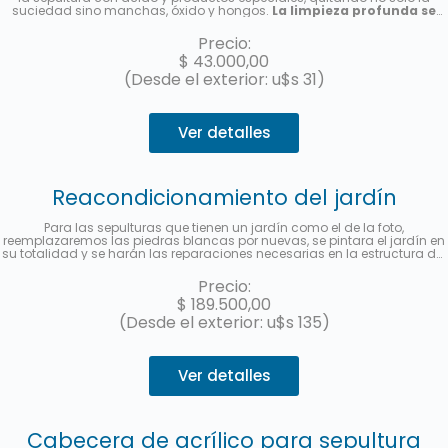
suciedad sino manchas, óxido y hongos.
La limpieza profunda se
realizará por única vez, no es un abono de limpieza
. Le enviaremos
una foto una vez finalizado el servicio.
Precio:
$
43.000,00
(Desde el exterior: u$s 31)
Ver detalles
Reacondicionamiento del jardín
Para las sepulturas que tienen un jardín como el de la foto,
reemplazaremos las piedras blancas por nuevas, se pintara el jardín en
su totalidad y se harán las reparaciones necesarias en la estructura del
mismo.
No incluye el reemplazo de la cabecera de acrílico con el
nombre y los datos del fallecido.
Hasta 3 cuotas sin interés con
Precio:
MercadoPago.
$
189.500,00
(Desde el exterior: u$s 135)
Ver detalles
Cabecera de acrílico para sepultura