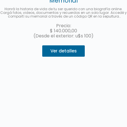
Memorial
Honrá la historia de vida de tu ser querido con una biografía online.
Cargá fotos, videos, documentos y recuerdos en un solo lugar. Accedé y
compartí su memorial a través de un código QR en la sepultura
disponible para las visitas o a partir de un link multimedia para difundir
en redes sociales. Hasta 3 cuotas sin interés con MercadoPago.
Precio:
$
140.000,00
(Desde el exterior: u$s 100)
Ver detalles