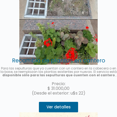
Recambio de plantas en cantero
Para las sepulturas que ya cuentan con un cantero en la cabecera o en
la base, se reemplazan las plantas existentes por nuevas. El servicio está
disponible sólo para las sepulturas que cuenten con el cantero
previamente instalado y es por única vez
. Se colocarán plantas de
estación, la foto es meramente ilustrativa. Se enviará una foto del
Precio:
servicio una vez finalizado.
$
31.000,00
(Desde el exterior: u$s 22)
Ver detalles