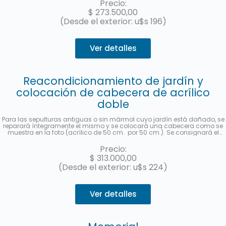
Precio:
enviará una foto una vez finalizado el trabajo. Hasta 3 cuotas sin interés
$
273.500,00
con MercadoPago.
(Desde el exterior: u$s 196)
Ver detalles
Reacondicionamiento de jardín y
colocación de cabecera de acrílico
doble
Para las sepulturas antiguas o sin mármol cuyo jardín está dañado, se
reparará íntegramente el mismo y se colocará una cabecera como se
muestra en la foto (acrílico de 50 cm. por 50 cm.). Se consignará el
nombre y apellido completo, fecha de fallecimiento, edad al fallecer, en
castellano y hebreo más la ubicación (manzana, tablón y sepultura) de
Precio:
cada fallecido. Se enviará una foto una vez finalizado el trabajo. Hasta 3
$
313.000,00
cuotas sin interés con MercadoPago.
(Desde el exterior: u$s 224)
Ver detalles