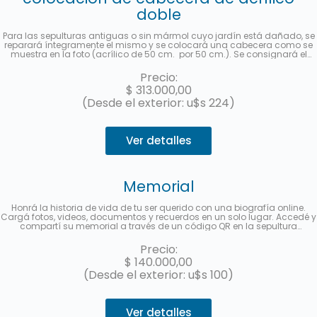
doble
Para las sepulturas antiguas o sin mármol cuyo jardín está dañado, se
reparará íntegramente el mismo y se colocará una cabecera como se
muestra en la foto (acrílico de 50 cm. por 50 cm.). Se consignará el
nombre y apellido completo, fecha de fallecimiento, edad al fallecer, en
castellano y hebreo más la ubicación (manzana, tablón y sepultura) de
Precio:
cada fallecido. Se enviará una foto una vez finalizado el trabajo. Hasta 3
$
313.000,00
cuotas sin interés con MercadoPago.
(Desde el exterior: u$s 224)
Ver detalles
Memorial
Honrá la historia de vida de tu ser querido con una biografía online.
Cargá fotos, videos, documentos y recuerdos en un solo lugar. Accedé y
compartí su memorial a través de un código QR en la sepultura
disponible para las visitas o a partir de un link multimedia para difundir
en redes sociales. Hasta 3 cuotas sin interés con MercadoPago.
Precio:
$
140.000,00
(Desde el exterior: u$s 100)
Ver detalles