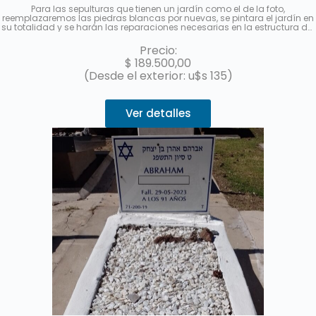
Para las sepulturas que tienen un jardín como el de la foto,
reemplazaremos las piedras blancas por nuevas, se pintara el jardín en
su totalidad y se harán las reparaciones necesarias en la estructura del
mismo.
No incluye el reemplazo de la cabecera de acrílico con el
nombre y los datos del fallecido.
Hasta 3 cuotas sin interés con
Precio:
MercadoPago.
$
189.500,00
(Desde el exterior: u$s 135)
Ver detalles