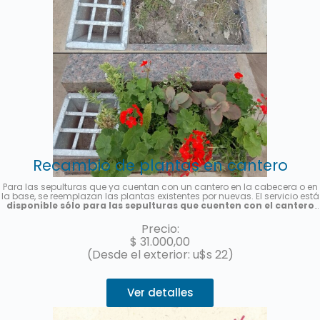
Recambio de plantas en cantero
Para las sepulturas que ya cuentan con un cantero en la cabecera o en
la base, se reemplazan las plantas existentes por nuevas. El servicio está
disponible sólo para las sepulturas que cuenten con el cantero
previamente instalado y es por única vez
. Se colocarán plantas de
estación, la foto es meramente ilustrativa. Se enviará una foto del
Precio:
servicio una vez finalizado.
$
31.000,00
(Desde el exterior: u$s 22)
Ver detalles