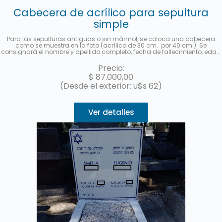
Cabecera de acrílico para sepultura
simple
Para las sepulturas antiguas o sin mármol, se coloca una cabecera
como se muestra en la foto (acrílico de 30 cm. por 40 cm.). Se
consignará el nombre y apellido completo, fecha de fallecimiento, edad
al fallecer, en castellano y hebreo más la ubicación (manzana, tablón y
sepultura). Se enviará una foto una vez finalizado el trabajo. Hasta 3
Precio:
cuotas sin interés con MercadoPago.
$
87.000,00
(Desde el exterior: u$s 62)
Ver detalles