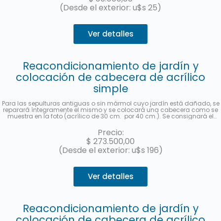
haya realizado.
(Desde el exterior: u$s 25)
Ver detalles
Reacondicionamiento de jardín y
colocación de cabecera de acrílico
simple
Para las sepulturas antiguas o sin mármol cuyo jardín está dañado, se
reparará íntegramente el mismo y se colocará una cabecera como se
muestra en la foto (acrílico de 30 cm. por 40 cm.). Se consignará el
nombre y apellido completo, fecha de fallecimiento, edad al fallecer, en
castellano y hebreo más la ubicación (manzana, tablón y sepultura). Se
Precio:
enviará una foto una vez finalizado el trabajo. Hasta 3 cuotas sin interés
$
273.500,00
con MercadoPago.
(Desde el exterior: u$s 196)
Ver detalles
Reacondicionamiento de jardín y
colocación de cabecera de acrílico