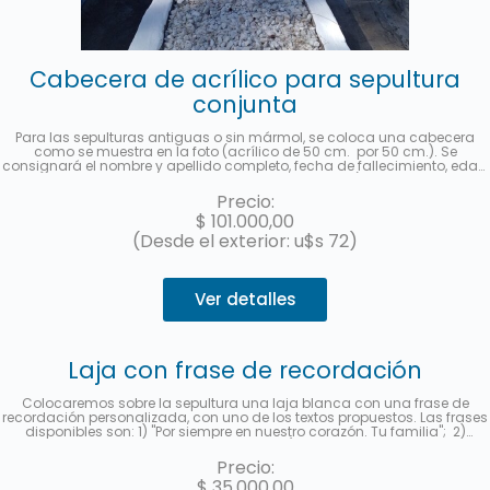
Cabecera de acrílico para sepultura
conjunta
Para las sepulturas antiguas o sin mármol, se coloca una cabecera
como se muestra en la foto (acrílico de 50 cm. por 50 cm.). Se
consignará el nombre y apellido completo, fecha de fallecimiento, edad
al fallecer, en castellano y hebreo más la ubicación (manzana, tablón y
sepultura) de cada fallecido. Se enviará una foto una vez finalizado el
Precio:
trabajo. Hasta 3 cuotas sin interés con MercadoPago.
$
101.000,00
(Desde el exterior: u$s 72)
Ver detalles
Laja con frase de recordación
Colocaremos sobre la sepultura una laja blanca con una frase de
recordación personalizada, con uno de los textos propuestos. Las frases
disponibles son: 1) "Por siempre en nuestro corazón. Tu familia"; 2)
"Siempre te recordaremos con amor"; 3) "Gracias por dejarnos tu
ejemplo. Te amaremos por siempre." y 4) "Tu familia te recuerda.".
Precio:
Deberá indicar al contratar el servicio la frase seleccionada en la
$
35.000,00
sección "observaciones". Le enviaremos una foto a su e-mail cuando se