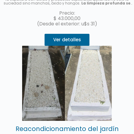
suciedad sino manchas, óxido y hongos.
La limpieza profunda se
realizará por única vez, no es un abono de limpieza
. Le enviaremos
una foto una vez finalizado el servicio.
Precio:
$
43.000,00
(Desde el exterior: u$s 31)
Ver detalles
Reacondicionamiento del jardín