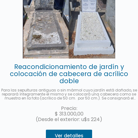
Reacondicionamiento de jardín y
colocación de cabecera de acrílico
doble
Para las sepulturas antiguas o sin mármol cuyo jardín está dañado, se
reparará íntegramente el mismo y se colocará una cabecera como se
muestra en la foto (acrílico de 50 cm. por 50 cm.). Se consignará el
nombre y apellido completo, fecha de fallecimiento, edad al fallecer, en
castellano y hebreo más la ubicación (manzana, tablón y sepultura) de
Precio:
cada fallecido. Se enviará una foto una vez finalizado el trabajo. Hasta 3
$
313.000,00
cuotas sin interés con MercadoPago.
(Desde el exterior: u$s 224)
Ver detalles