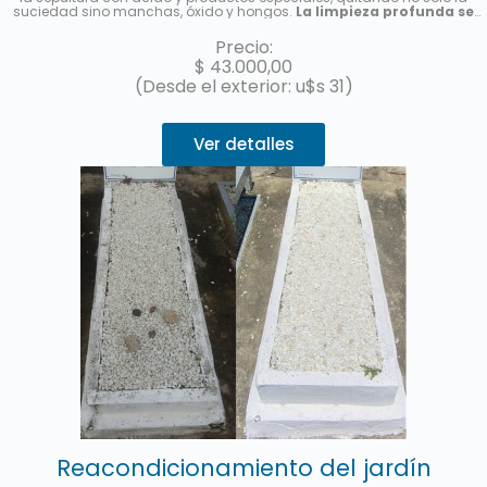
suciedad sino manchas, óxido y hongos.
La limpieza profunda se
realizará por única vez, no es un abono de limpieza
. Le enviaremos
una foto una vez finalizado el servicio.
Precio:
$
43.000,00
(Desde el exterior: u$s 31)
Ver detalles
Reacondicionamiento del jardín