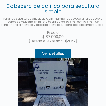
Cabecera de acrílico para sepultura
simple
Para las sepulturas antiguas o sin mármol, se coloca una cabecera
como se muestra en la foto (acrílico de 30 cm. por 40 cm.). Se
consignará el nombre y apellido completo, fecha de fallecimiento, edad
al fallecer, en castellano y hebreo más la ubicación (manzana, tablón y
sepultura). Se enviará una foto una vez finalizado el trabajo. Hasta 3
Precio:
cuotas sin interés con MercadoPago.
$
87.000,00
(Desde el exterior: u$s 62)
Ver detalles