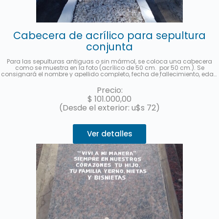
Cabecera de acrílico para sepultura
conjunta
Para las sepulturas antiguas o sin mármol, se coloca una cabecera
como se muestra en la foto (acrílico de 50 cm. por 50 cm.). Se
consignará el nombre y apellido completo, fecha de fallecimiento, edad
al fallecer, en castellano y hebreo más la ubicación (manzana, tablón y
sepultura) de cada fallecido. Se enviará una foto una vez finalizado el
Precio:
trabajo. Hasta 3 cuotas sin interés con MercadoPago.
$
101.000,00
(Desde el exterior: u$s 72)
Ver detalles