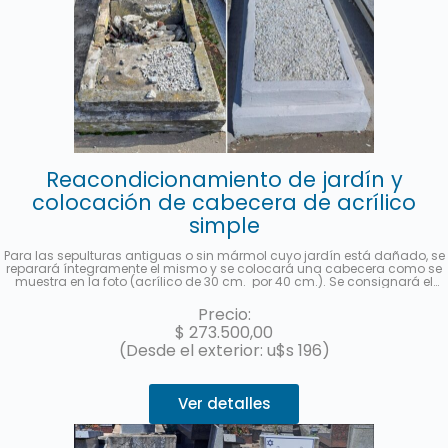
Reacondicionamiento de jardín y
colocación de cabecera de acrílico
simple
Para las sepulturas antiguas o sin mármol cuyo jardín está dañado, se
reparará íntegramente el mismo y se colocará una cabecera como se
muestra en la foto (acrílico de 30 cm. por 40 cm.). Se consignará el
nombre y apellido completo, fecha de fallecimiento, edad al fallecer, en
castellano y hebreo más la ubicación (manzana, tablón y sepultura). Se
Precio:
enviará una foto una vez finalizado el trabajo. Hasta 3 cuotas sin interés
$
273.500,00
con MercadoPago.
(Desde el exterior: u$s 196)
Ver detalles