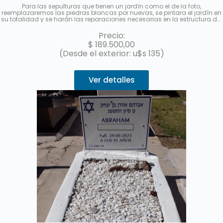
Para las sepulturas que tienen un jardín como el de la foto,
reemplazaremos las piedras blancas por nuevas, se pintara el jardín en
su totalidad y se harán las reparaciones necesarias en la estructura del
mismo.
No incluye el reemplazo de la cabecera de acrílico con el
nombre y los datos del fallecido.
Hasta 3 cuotas sin interés con
Precio:
MercadoPago.
$
189.500,00
(Desde el exterior: u$s 135)
Ver detalles