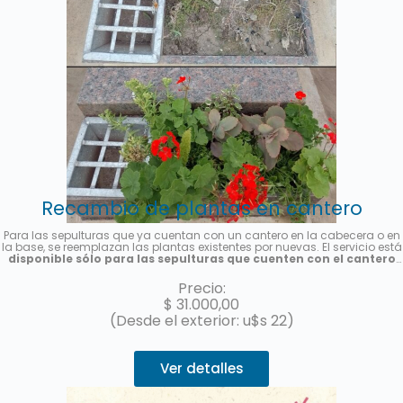
Recambio de plantas en cantero
Para las sepulturas que ya cuentan con un cantero en la cabecera o en
la base, se reemplazan las plantas existentes por nuevas. El servicio está
disponible sólo para las sepulturas que cuenten con el cantero
previamente instalado y es por única vez
. Se colocarán plantas de
estación, la foto es meramente ilustrativa. Se enviará una foto del
Precio:
servicio una vez finalizado.
$
31.000,00
(Desde el exterior: u$s 22)
Ver detalles