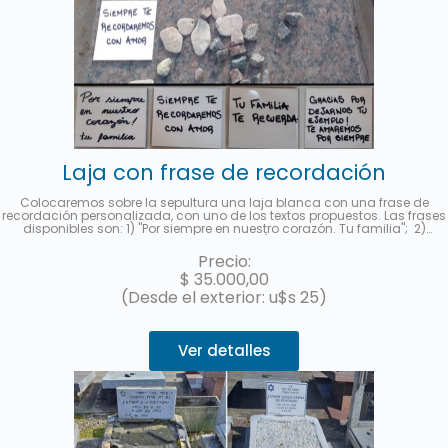
Laja con frase de recordación
Colocaremos sobre la sepultura una laja blanca con una frase de
recordación personalizada, con uno de los textos propuestos. Las frases
disponibles son: 1) "Por siempre en nuestro corazón. Tu familia"; 2)
"Siempre te recordaremos con amor"; 3) "Gracias por dejarnos tu
ejemplo. Te amaremos por siempre." y 4) "Tu familia te recuerda.".
Precio:
Deberá indicar al contratar el servicio la frase seleccionada en la
$
35.000,00
sección "observaciones". Le enviaremos una foto a su e-mail cuando se
haya realizado.
(Desde el exterior: u$s 25)
Ver detalles