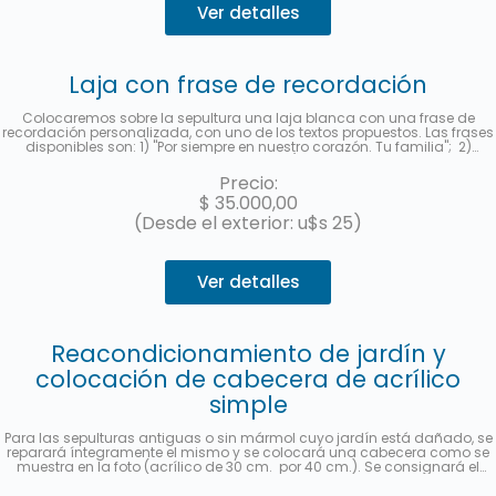
Ver detalles
Laja con frase de recordación
Colocaremos sobre la sepultura una laja blanca con una frase de
recordación personalizada, con uno de los textos propuestos. Las frases
disponibles son: 1) "Por siempre en nuestro corazón. Tu familia"; 2)
"Siempre te recordaremos con amor"; 3) "Gracias por dejarnos tu
ejemplo. Te amaremos por siempre." y 4) "Tu familia te recuerda.".
Precio:
Deberá indicar al contratar el servicio la frase seleccionada en la
$
35.000,00
sección "observaciones". Le enviaremos una foto a su e-mail cuando se
haya realizado.
(Desde el exterior: u$s 25)
Ver detalles
Reacondicionamiento de jardín y
colocación de cabecera de acrílico
simple
Para las sepulturas antiguas o sin mármol cuyo jardín está dañado, se
reparará íntegramente el mismo y se colocará una cabecera como se
muestra en la foto (acrílico de 30 cm. por 40 cm.). Se consignará el
nombre y apellido completo, fecha de fallecimiento, edad al fallecer, en
castellano y hebreo más la ubicación (manzana, tablón y sepultura). Se