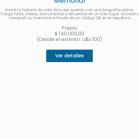
Memorial
Honrá la historia de vida de tu ser querido con una biografía online.
Cargá fotos, videos, documentos y recuerdos en un solo lugar. Accedé y
compartí su memorial a través de un código QR en la sepultura
disponible para las visitas o a partir de un link multimedia para difundir
en redes sociales. Hasta 3 cuotas sin interés con MercadoPago.
Precio:
$
140.000,00
(Desde el exterior: u$s 100)
Ver detalles