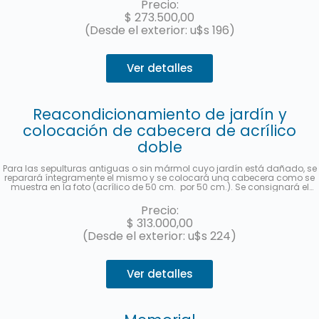
Precio:
enviará una foto una vez finalizado el trabajo. Hasta 3 cuotas sin interés
$
273.500,00
con MercadoPago.
(Desde el exterior: u$s 196)
Ver detalles
Reacondicionamiento de jardín y
colocación de cabecera de acrílico
doble
Para las sepulturas antiguas o sin mármol cuyo jardín está dañado, se
reparará íntegramente el mismo y se colocará una cabecera como se
muestra en la foto (acrílico de 50 cm. por 50 cm.). Se consignará el
nombre y apellido completo, fecha de fallecimiento, edad al fallecer, en
castellano y hebreo más la ubicación (manzana, tablón y sepultura) de
Precio:
cada fallecido. Se enviará una foto una vez finalizado el trabajo. Hasta 3
$
313.000,00
cuotas sin interés con MercadoPago.
(Desde el exterior: u$s 224)
Ver detalles