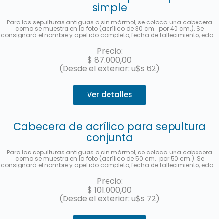
simple
Para las sepulturas antiguas o sin mármol, se coloca una cabecera
como se muestra en la foto (acrílico de 30 cm. por 40 cm.). Se
consignará el nombre y apellido completo, fecha de fallecimiento, edad
al fallecer, en castellano y hebreo más la ubicación (manzana, tablón y
sepultura). Se enviará una foto una vez finalizado el trabajo. Hasta 3
Precio:
cuotas sin interés con MercadoPago.
$
87.000,00
(Desde el exterior: u$s 62)
Ver detalles
Cabecera de acrílico para sepultura
conjunta
Para las sepulturas antiguas o sin mármol, se coloca una cabecera
como se muestra en la foto (acrílico de 50 cm. por 50 cm.). Se
consignará el nombre y apellido completo, fecha de fallecimiento, edad
al fallecer, en castellano y hebreo más la ubicación (manzana, tablón y
sepultura) de cada fallecido. Se enviará una foto una vez finalizado el
Precio:
trabajo. Hasta 3 cuotas sin interés con MercadoPago.
$
101.000,00
(Desde el exterior: u$s 72)