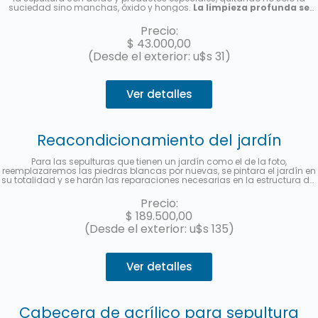
suciedad sino manchas, óxido y hongos.
La limpieza profunda se
realizará por única vez, no es un abono de limpieza
. Le enviaremos
una foto una vez finalizado el servicio.
Precio:
$
43.000,00
(Desde el exterior: u$s 31)
Ver detalles
Reacondicionamiento del jardín
Para las sepulturas que tienen un jardín como el de la foto,
reemplazaremos las piedras blancas por nuevas, se pintara el jardín en
su totalidad y se harán las reparaciones necesarias en la estructura del
mismo.
No incluye el reemplazo de la cabecera de acrílico con el
nombre y los datos del fallecido.
Hasta 3 cuotas sin interés con
Precio:
MercadoPago.
$
189.500,00
(Desde el exterior: u$s 135)
Ver detalles
Cabecera de acrílico para sepultura