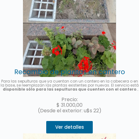
Recambio de plantas en cantero
Para las sepulturas que ya cuentan con un cantero en la cabecera o en
la base, se reemplazan las plantas existentes por nuevas. El servicio está
disponible sólo para las sepulturas que cuenten con el cantero
previamente instalado y es por única vez
. Se colocarán plantas de
estación, la foto es meramente ilustrativa. Se enviará una foto del
Precio:
servicio una vez finalizado.
$
31.000,00
(Desde el exterior: u$s 22)
Ver detalles