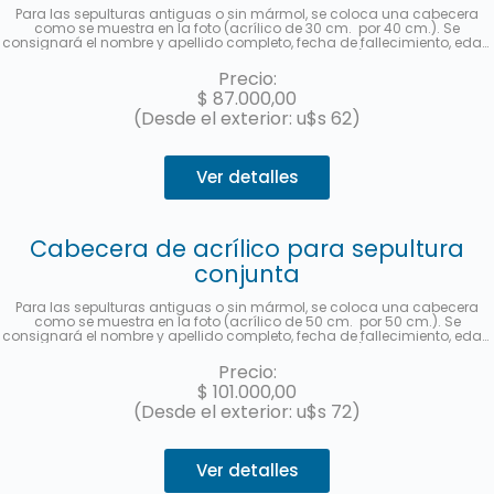
Para las sepulturas antiguas o sin mármol, se coloca una cabecera
como se muestra en la foto (acrílico de 30 cm. por 40 cm.). Se
consignará el nombre y apellido completo, fecha de fallecimiento, edad
al fallecer, en castellano y hebreo más la ubicación (manzana, tablón y
sepultura). Se enviará una foto una vez finalizado el trabajo. Hasta 3
Precio:
cuotas sin interés con MercadoPago.
$
87.000,00
(Desde el exterior: u$s 62)
Ver detalles
Cabecera de acrílico para sepultura
conjunta
Para las sepulturas antiguas o sin mármol, se coloca una cabecera
como se muestra en la foto (acrílico de 50 cm. por 50 cm.). Se
consignará el nombre y apellido completo, fecha de fallecimiento, edad
al fallecer, en castellano y hebreo más la ubicación (manzana, tablón y
sepultura) de cada fallecido. Se enviará una foto una vez finalizado el
Precio:
trabajo. Hasta 3 cuotas sin interés con MercadoPago.
$
101.000,00
(Desde el exterior: u$s 72)
Ver detalles