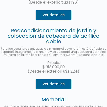
(Desde el exterior: u$s 196)
Ver detalles
Reacondicionamiento de jardín y
colocación de cabecera de acrílico
doble
Para las sepulturas antiguas o sin mármol cuyo jardín está dañado, se
reparará íntegramente el mismo y se colocará una cabecera como se
muestra en la foto (acrílico de 50 cm. por 50 cm.). Se consignará el
nombre y apellido completo, fecha de fallecimiento, edad al fallecer, en
castellano y hebreo más la ubicación (manzana, tablón y sepultura) de
Precio:
cada fallecido. Se enviará una foto una vez finalizado el trabajo. Hasta 3
$
313.000,00
cuotas sin interés con MercadoPago.
(Desde el exterior: u$s 224)
Ver detalles
Memorial
Honrá la historia de vida de tu ser querido con una biografía online.