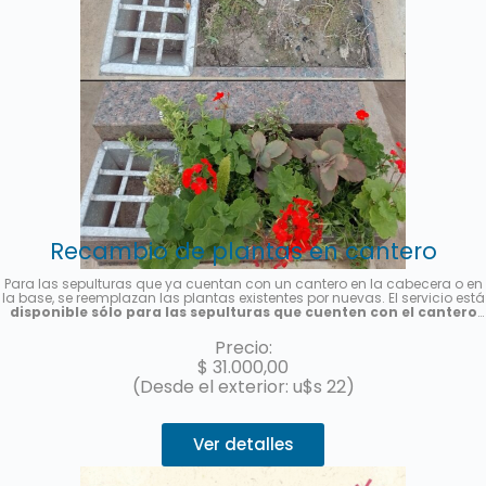
Recambio de plantas en cantero
Para las sepulturas que ya cuentan con un cantero en la cabecera o en
la base, se reemplazan las plantas existentes por nuevas. El servicio está
disponible sólo para las sepulturas que cuenten con el cantero
previamente instalado y es por única vez
. Se colocarán plantas de
estación, la foto es meramente ilustrativa. Se enviará una foto del
Precio:
servicio una vez finalizado.
$
31.000,00
(Desde el exterior: u$s 22)
Ver detalles