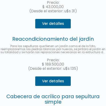
una foto una vez finalizado el servicio.
Precio:
$
43.000,00
(Desde el exterior: u$s 31)
Ver detalles
Reacondicionamiento del jardín
Para las sepulturas que tienen un jardín como el de la foto,
reemplazaremos las piedras blancas por nuevas, se pintara el jardín en
su totalidad y se harán las reparaciones necesarias en la estructura del
mismo.
No incluye el reemplazo de la cabecera de acrílico con el
nombre y los datos del fallecido.
Hasta 3 cuotas sin interés con
Precio:
MercadoPago.
$
189.500,00
(Desde el exterior: u$s 135)
Ver detalles
Cabecera de acrílico para sepultura
simple