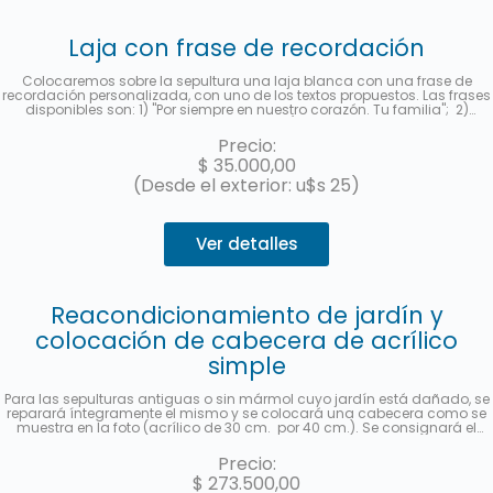
Laja con frase de recordación
Colocaremos sobre la sepultura una laja blanca con una frase de
recordación personalizada, con uno de los textos propuestos. Las frases
disponibles son: 1) "Por siempre en nuestro corazón. Tu familia"; 2)
"Siempre te recordaremos con amor"; 3) "Gracias por dejarnos tu
ejemplo. Te amaremos por siempre." y 4) "Tu familia te recuerda.".
Precio:
Deberá indicar al contratar el servicio la frase seleccionada en la
$
35.000,00
sección "observaciones". Le enviaremos una foto a su e-mail cuando se
haya realizado.
(Desde el exterior: u$s 25)
Ver detalles
Reacondicionamiento de jardín y
colocación de cabecera de acrílico
simple
Para las sepulturas antiguas o sin mármol cuyo jardín está dañado, se
reparará íntegramente el mismo y se colocará una cabecera como se
muestra en la foto (acrílico de 30 cm. por 40 cm.). Se consignará el
nombre y apellido completo, fecha de fallecimiento, edad al fallecer, en
castellano y hebreo más la ubicación (manzana, tablón y sepultura). Se
Precio:
enviará una foto una vez finalizado el trabajo. Hasta 3 cuotas sin interés
$
273.500,00
con MercadoPago.