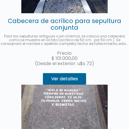
Cabecera de acrílico para sepultura
conjunta
Para las sepulturas antiguas o sin mármol, se coloca una cabecera
como se muestra en la foto (acrílico de 50 cm. por 50 cm.). Se
consignará el nombre y apellido completo, fecha de fallecimiento, edad
al fallecer, en castellano y hebreo más la ubicación (manzana, tablón y
sepultura) de cada fallecido. Se enviará una foto una vez finalizado el
Precio:
trabajo. Hasta 3 cuotas sin interés con MercadoPago.
$
101.000,00
(Desde el exterior: u$s 72)
Ver detalles