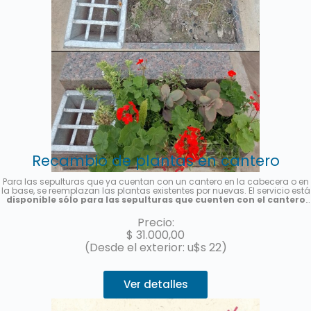
Recambio de plantas en cantero
Para las sepulturas que ya cuentan con un cantero en la cabecera o en
la base, se reemplazan las plantas existentes por nuevas. El servicio está
disponible sólo para las sepulturas que cuenten con el cantero
previamente instalado y es por única vez
. Se colocarán plantas de
estación, la foto es meramente ilustrativa. Se enviará una foto del
Precio:
servicio una vez finalizado.
$
31.000,00
(Desde el exterior: u$s 22)
Ver detalles