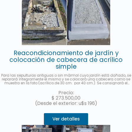
Reacondicionamiento de jardín y
colocación de cabecera de acrílico
simple
Para las sepulturas antiguas o sin mármol cuyo jardín está dañado, se
reparará íntegramente el mismo y se colocará una cabecera como se
muestra en la foto (acrílico de 30 cm. por 40 cm.). Se consignará el
nombre y apellido completo, fecha de fallecimiento, edad al fallecer, en
castellano y hebreo más la ubicación (manzana, tablón y sepultura). Se
Precio:
enviará una foto una vez finalizado el trabajo. Hasta 3 cuotas sin interés
$
273.500,00
con MercadoPago.
(Desde el exterior: u$s 196)
Ver detalles