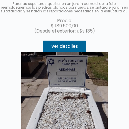
Para las sepulturas que tienen un jardín como el de la foto,
reemplazaremos las piedras blancas por nuevas, se pintara el jardín en
su totalidad y se harán las reparaciones necesarias en la estructura del
mismo.
No incluye el reemplazo de la cabecera de acrílico con el
nombre y los datos del fallecido.
Hasta 3 cuotas sin interés con
Precio:
MercadoPago.
$
189.500,00
(Desde el exterior: u$s 135)
Ver detalles