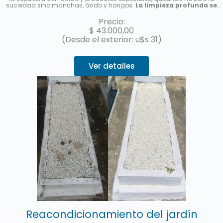
suciedad sino manchas, óxido y hongos.
La limpieza profunda se
realizará por única vez, no es un abono de limpieza
. Le enviaremos
una foto una vez finalizado el servicio.
Precio:
$
43.000,00
(Desde el exterior: u$s 31)
Ver detalles
Reacondicionamiento del jardín