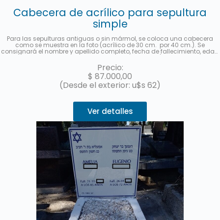
Cabecera de acrílico para sepultura
simple
Para las sepulturas antiguas o sin mármol, se coloca una cabecera
como se muestra en la foto (acrílico de 30 cm. por 40 cm.). Se
consignará el nombre y apellido completo, fecha de fallecimiento, edad
al fallecer, en castellano y hebreo más la ubicación (manzana, tablón y
sepultura). Se enviará una foto una vez finalizado el trabajo. Hasta 3
Precio:
cuotas sin interés con MercadoPago.
$
87.000,00
(Desde el exterior: u$s 62)
Ver detalles