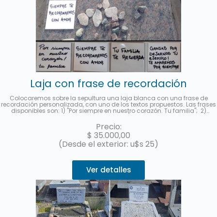
Laja con frase de recordación
Colocaremos sobre la sepultura una laja blanca con una frase de
recordación personalizada, con uno de los textos propuestos. Las frases
disponibles son: 1) "Por siempre en nuestro corazón. Tu familia"; 2)
"Siempre te recordaremos con amor"; 3) "Gracias por dejarnos tu
ejemplo. Te amaremos por siempre." y 4) "Tu familia te recuerda.".
Precio:
Deberá indicar al contratar el servicio la frase seleccionada en la
$
35.000,00
sección "observaciones". Le enviaremos una foto a su e-mail cuando se
haya realizado.
(Desde el exterior: u$s 25)
Ver detalles