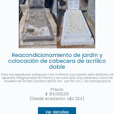
Reacondicionamiento de jardín y
colocación de cabecera de acrílico
doble
Para las sepulturas antiguas o sin mármol cuyo jardín está dañado, se
reparará íntegramente el mismo y se colocará una cabecera como se
muestra en la foto (acrílico de 50 cm. por 50 cm.). Se consignará el
nombre y apellido completo, fecha de fallecimiento, edad al fallecer, en
castellano y hebreo más la ubicación (manzana, tablón y sepultura) de
Precio:
cada fallecido. Se enviará una foto una vez finalizado el trabajo. Hasta 3
$
313.000,00
cuotas sin interés con MercadoPago.
(Desde el exterior: u$s 224)
Ver detalles