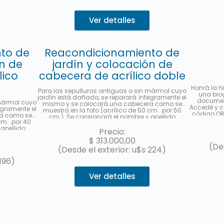
Ver detalles
to de
Reacondicionamiento de
ón de
jardín y colocación de
lico
cabecera de acrílico doble
Honrá la h
Para las sepulturas antiguas o sin mármol cuyo
una biog
jardín está dañado, se reparará íntegramente el
document
 mármol cuyo
mismo y se colocará una cabecera como se
Accedé y c
egramente el
muestra en la foto (acrílico de 50 cm. por 50
código QR 
ra como se
cm.). Se consignará el nombre y apellido
visitas o
 cm. por 40
completo, fecha de fallecimiento, edad al
difundir e
apellido
fallecer, en castellano y hebreo más la
Precio:
, edad al
ubicación (manzana, tablón y sepultura) de
$
313.000,00
 más la
cada fallecido. Se enviará una foto una vez
(De
ltura). Se
(Desde el exterior: u$s 224)
finalizado el trabajo. Hasta 3 cuotas sin interés
el trabajo.
con MercadoPago.
196)
rcadoPago.
Ver detalles