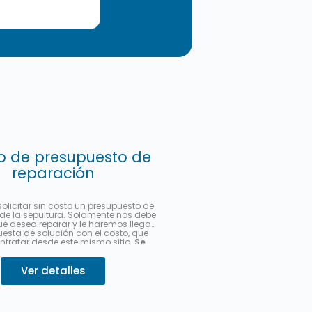
o de presupuesto de
reparación
olicitar sin costo un presupuesto de
de la sepultura. Solamente nos debe
ué desea reparar y le haremos llegar
esta de solución con el costo, que
ntratar desde este mismo sitio.
Se
ar hasta en 3 cuotas sin interés
rcadoPago.
Describa su pedido 👇
Ver detalles