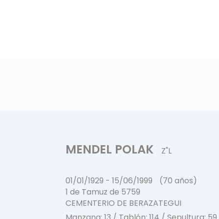
MENDEL POLAK
Z"L
01/01/1929
-
15/06/1999
(70 años)
1 de Tamuz de 5759
CEMENTERIO DE BERAZATEGUI
Manzana:
13
/ Tablón:
114
/ Sepultura:
59