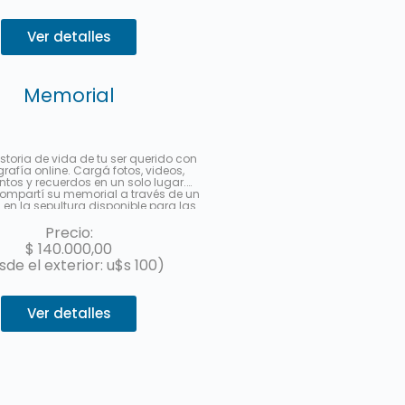
Ver detalles
Memorial
istoria de vida de tu ser querido con
rafía online. Cargá fotos, videos,
os y recuerdos en un solo lugar.
ompartí su memorial a través de un
en la sepultura disponible para las
 a partir de un link multimedia para
n redes sociales. Hasta 3 cuotas sin
Precio:
interés con MercadoPago.
$
140.000,00
sde el exterior: u$s 100)
Ver detalles