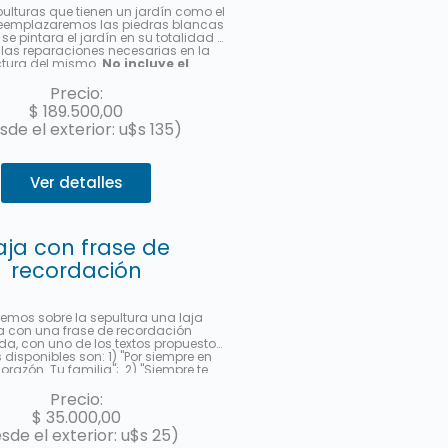
pulturas que tienen un jardín como el
 reemplazaremos las piedras blancas
se pintara el jardín en su totalidad y
las reparaciones necesarias en la
ctura del mismo.
No incluye el
de la cabecera de acrílico con el
 los datos del fallecido.
Hasta 3
Precio:
s sin interés con MercadoPago.
$
189.500,00
sde el exterior: u$s 135)
Ver detalles
aja con frase de
recordación
emos sobre la sepultura una laja
 con una frase de recordación
da, con uno de los textos propuestos.
 disponibles son: 1) "Por siempre en
orazón. Tu familia"; 2) "Siempre te
remos con amor"; 3) "Gracias por
 ejemplo. Te amaremos por siempre."
Precio:
milia te recuerda.". Deberá indicar al
$
35.000,00
l servicio la frase seleccionada en la
sde el exterior: u$s 25)
servaciones". Le enviaremos una foto
-mail cuando se haya realizado.