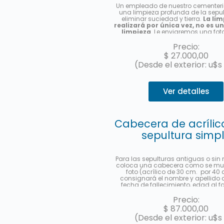
Un empleado de nuestro cementerio
una limpieza profunda de la sepu
eliminar suciedad y tierra.
La lim
realizará por única vez, no es u
limpieza
. Le enviaremos una fot
finalizado el servicio.
Precio:
$
27.000,00
(Desde el exterior: u$s
Ver detalles
Cabecera de acrílic
sepultura simp
Para las sepulturas antiguas o sin
coloca una cabecera como se mue
foto (acrílico de 30 cm. por 40 
consignará el nombre y apellido 
fecha de fallecimiento, edad al fa
castellano y hebreo más la ub
(manzana, tablón y sepultura). Se 
Precio:
foto una vez finalizado el trabajo
$
87.000,00
cuotas sin interés con Mercad
(Desde el exterior: u$s