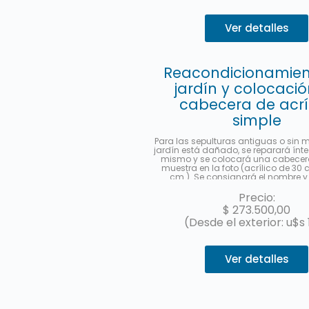
Ver detalles
Reacondicionamien
jardín y colocaci
cabecera de acrí
simple
Para las sepulturas antiguas o sin
jardín está dañado, se reparará ínt
mismo y se colocará una cabece
muestra en la foto (acrílico de 30
cm.). Se consignará el nombre y 
completo, fecha de fallecimiento
fallecer, en castellano y hebreo
Precio:
ubicación (manzana, tablón y sepu
$
273.500,00
enviará una foto una vez finalizado 
(Desde el exterior: u$s 
Hasta 3 cuotas sin interés con Me
Ver detalles