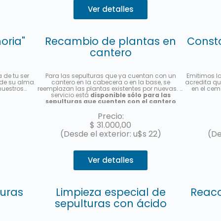
Ver detalles
oria"
Recambio de plantas en
Const
cantero
de tu ser
Para las sepulturas que ya cuentan con un
Emitimos l
 de su alma.
cantero en la cabecera o en la base, se
acredita qu
nuestros
reemplazan las plantas existentes por nuevas. El
en el cem
servicio está
disponible sólo para las
sepulturas que cuenten con el cantero
previamente instalado y es por única vez
.
Se colocarán plantas de estación, la foto es
Precio:
meramente ilustrativa. Se enviará una foto del
$
31.000,00
servicio una vez finalizado.
(Desde el exterior: u$s 22)
(De
Ver detalles
turas
Limpieza especial de
Reaco
sepulturas con ácido