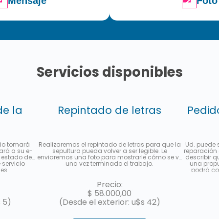
Mensaje
Foto
Servicios disponibles
de la
Repintado de letras
Pedid
io tomará
Realizaremos el repintado de letras para que la
Ud. puede s
iará a su e-
sepultura pueda volver a ser legible. Le
reparación 
 estado de
enviaremos una foto para mostrarle cómo se ve
describir q
servicio
una vez terminado el trabajo.
una propu
es.
podrá co
puede abon
con Me
Precio:
$
58.000,00
 5)
(Desde el exterior: u$s 42)