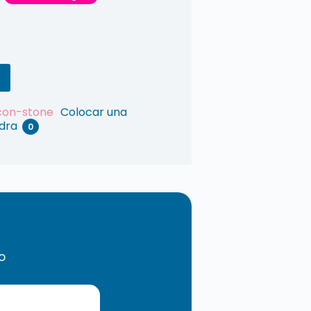
Colocar una
edra
0
o