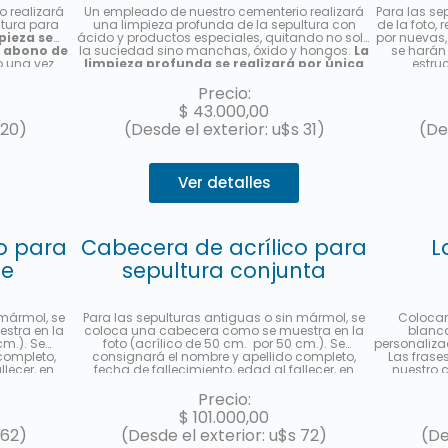
 realizará
Un empleado de nuestro cementerio realizará
Para las se
ltura para
una limpieza profunda de la sepultura con
de la foto,
pieza se
ácido y productos especiales, quitando no solo
por nuevas, 
n abono de
la suciedad sino manchas, óxido y hongos.
La
se harán 
o una vez
limpieza profunda se realizará por única
estru
vez, no es un abono de limpieza
. Le
reemplazo 
enviaremos una foto una vez finalizado el
nombre y
Precio:
servicio.
cuota
$
43.000,00
 20)
(Desde el exterior: u$s 31)
(De
Ver detalles
o para
Cabecera de acrílico para
L
le
sepultura conjunta
 mármol, se
Para las sepulturas antiguas o sin mármol, se
Colocar
stra en la
coloca una cabecera como se muestra en la
blanca
cm.). Se
foto (acrílico de 50 cm. por 50 cm.). Se
personaliza
completo,
consignará el nombre y apellido completo,
Las frases
llecer, en
fecha de fallecimiento, edad al fallecer, en
nuestro c
icación
castellano y hebreo más la ubicación
recorda
enviará una
(manzana, tablón y sepultura) de cada
dejarnos tu
Precio:
. Hasta 3
fallecido. Se enviará una foto una vez finalizado
y 4) "Tu fa
$
101.000,00
oPago.
el trabajo. Hasta 3 cuotas sin interés con
contratar e
 62)
(Desde el exterior: u$s 72)
(De
MercadoPago.
sección "ob
a su e